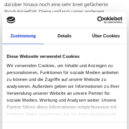
darüber hinaus noch eine sehr breit gefächerte
Produktvielfalt. Diese umfasst unter anderem
Gartenmöbel, Türen, Sichtschutzsysteme und
dergleichen. Vielleicht steht auch ein Dachstuhl-Projekt
an oder ein ähnliches Projekt, welches eines
Zustimmung
Details
Über Cookies
hochwertigen Wertstoffs bedarf. Unterm Strich wird
jeder fündig, der im Raum Münsterland Holprodukte
sucht oder generell eine 1A-Beratung zum Thema Holz
Diese Webseite verwendet Cookies
und dessen Pflege und Einsatzmöglichkeiten wünscht.
Wir verwenden Cookies, um Inhalte und Anzeigen zu
Lassen auch Sie sich eine solch fachspezifische Holz-
personalisieren, Funktionen für soziale Medien anbieten
und Wertstoffberatung nicht entgehen, wissend, dass
zu können und die Zugriffe auf unsere Website zu
Sie es hier mit geballtem Holz-Know-how zu tun haben.
analysieren. Außerdem geben wir Informationen zu Ihrer
Dies gilt insbesondere auch für Parkettböden in
Verwendung unserer Website an unsere Partner für
verschiedenen Designs.
soziale Medien, Werbung und Analysen weiter. Unsere
Partner führen diese Informationen möglicherweise mit
Holzböden für jeden Geschmack
weiteren Daten zusammen, die Sie ihnen bereitgestellt
haben oder die sie im Rahmen Ihrer Nutzung der Dienste
gesammelt haben.
Holzböden erfreuen sich nach wie vor sehr großer