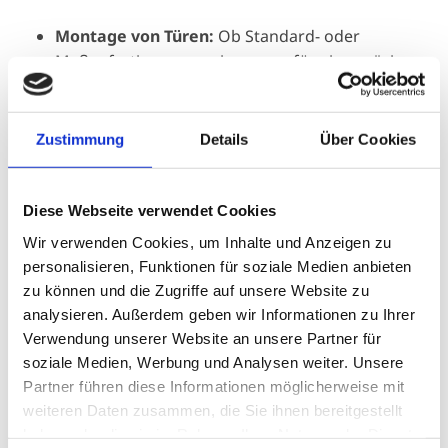
Montage von Türen:
Ob Standard- oder
Maßanfertigungen, wir sorgen für eine präzise
und fachgerechte Installation.
Aufbau von Carports und Gartenhäusern:
Schützen Sie Ihr Fahrzeug oder schaffen Sie einen
Zustimmung
Details
Über Cookies
gemütlichen Rückzugsort in Ihrem Garten.
Verlegung von Terrassenböden:
Wir bringen
Diese Webseite verwendet Cookies
Ihre Terrasse auf das nächste Level mit
Wir verwenden Cookies, um Inhalte und Anzeigen zu
hochwertigen Holzbelägen.
personalisieren, Funktionen für soziale Medien anbieten
Aufstellung von Sichtschutzzäunen:
Genießen
zu können und die Zugriffe auf unsere Website zu
Sie Ihre Privatsphäre mit stilvollen und robusten
analysieren. Außerdem geben wir Informationen zu Ihrer
Zäunen.
Verwendung unserer Website an unsere Partner für
Holzzuschnitt-Service:
Wir schneiden Ihr Holz
soziale Medien, Werbung und Analysen weiter. Unsere
nach Maß, damit es perfekt in Ihr Projekt passt.
Partner führen diese Informationen möglicherweise mit
weiteren Daten zusammen, die Sie ihnen bereitgestellt
haben oder die sie im Rahmen Ihrer Nutzung der Dienste